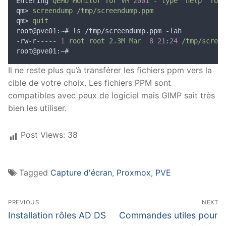
Entering 
QEMU
Monitor
for
VM
2001
-
type
'
help
'
for
qm> 
screendump
/tmp/screendump.ppm
qm> 
quit
root@pve01:~# ls /tmp/screendump.ppm -lah
-rw-r----- 
1
root
root
2.3M
Mar
8
21
:
24
/tmp/screen
root@pve01:~#
Il ne reste plus qu’à transférer les fichiers ppm vers la
cible de votre choix. Les fichiers PPM sont
compatibles avec peux de logiciel mais GIMP sait très
bien les utiliser.
Post Views:
38
Tagged
Capture d'écran
,
Proxmox
,
PVE
PREVIOUS
NEXT
Installation rôles AD DS
Commandes utiles pour