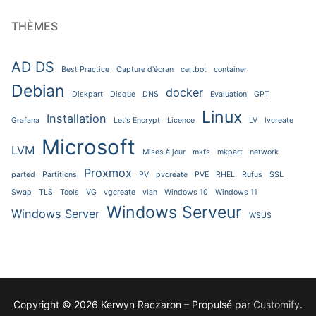
THÈMES
AD DS
Best Practice
Capture d'écran
certbot
container
Debian
docker
Diskpart
Disque
DNS
Evaluation
GPT
Linux
Installation
Grafana
Let's Encrypt
Licence
LV
lvcreate
Microsoft
LVM
Mises à jour
mkfs
mkpart
network
Proxmox
parted
Partitions
PV
pvcreate
PVE
RHEL
Rufus
SSL
Swap
TLS
Tools
VG
vgcreate
vlan
Windows 10
Windows 11
Windows Serveur
Windows Server
WSUS
Copyright © 2026 Kerwyn Raczaron – Propulsé par
Customify
.