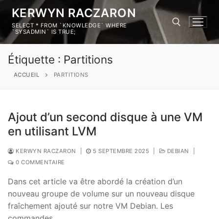
KERWYN RACZARON
SELECT * FROM `KNOWLEDGE` WHERE
`SYSADMIN` IS TRUE;
Étiquette :
Partitions
ACCUEIL
PARTITIONS
Ajout d’un second disque à une VM
en utilisant LVM
KERWYN RACZARON
|
5 SEPTEMBRE 2025
|
DEBIAN
|
0 COMMENTAIRE
Dans cet article va être abordé la création d’un
nouveau groupe de volume sur un nouveau disque
fraîchement ajouté sur notre VM Debian. Les
commandes…