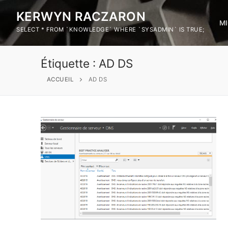
KERWYN RACZARON
M
SELECT * FROM `KNOWLEDGE` WHERE `SYSADMIN` IS TRUE;
Étiquette :
AD DS
ACCUEIL
AD DS