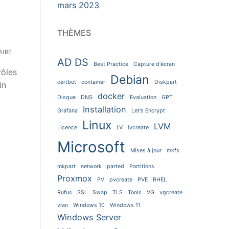
mars 2023
THÈMES
IRE
AD DS
Best Practice
Capture d'écran
rôles
Debian
certbot
container
Diskpart
in
docker
Disque
DNS
Evaluation
GPT
Installation
Grafana
Let's Encrypt
Linux
LVM
Licence
LV
lvcreate
Microsoft
Mises à jour
mkfs
mkpart
network
parted
Partitions
Proxmox
PV
pvcreate
PVE
RHEL
Rufus
SSL
Swap
TLS
Tools
VG
vgcreate
vlan
Windows 10
Windows 11
Windows Server