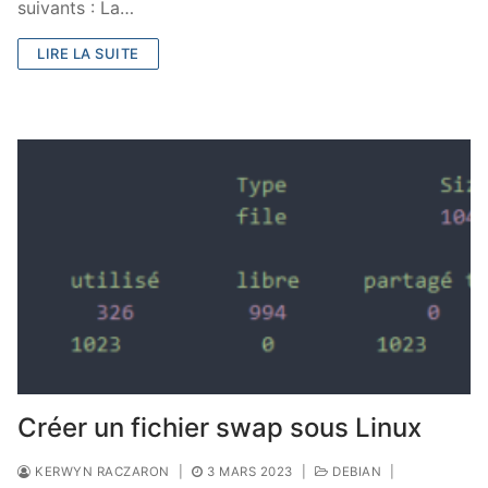
suivants : La…
LIRE LA SUITE
Créer un fichier swap sous Linux
KERWYN RACZARON
|
3 MARS 2023
|
DEBIAN
|