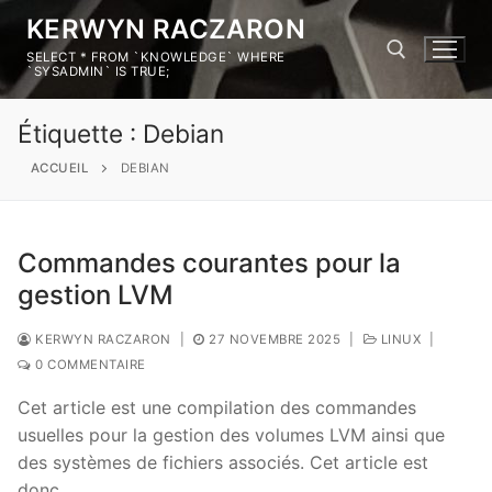
KERWYN RACZARON
SELECT * FROM `KNOWLEDGE` WHERE
`SYSADMIN` IS TRUE;
Étiquette :
Debian
ACCUEIL
DEBIAN
Commandes courantes pour la
gestion LVM
KERWYN RACZARON
|
27 NOVEMBRE 2025
|
LINUX
|
0 COMMENTAIRE
Cet article est une compilation des commandes
usuelles pour la gestion des volumes LVM ainsi que
des systèmes de fichiers associés. Cet article est
donc…