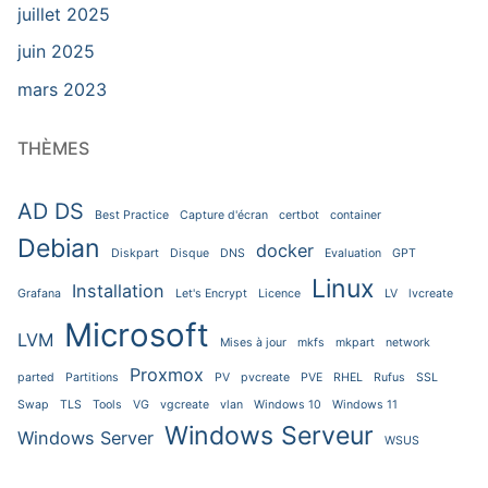
juillet 2025
juin 2025
mars 2023
THÈMES
AD DS
Best Practice
Capture d'écran
certbot
container
Debian
docker
Diskpart
Disque
DNS
Evaluation
GPT
Linux
Installation
Grafana
Let's Encrypt
Licence
LV
lvcreate
Microsoft
LVM
Mises à jour
mkfs
mkpart
network
Proxmox
parted
Partitions
PV
pvcreate
PVE
RHEL
Rufus
SSL
Swap
TLS
Tools
VG
vgcreate
vlan
Windows 10
Windows 11
Windows Serveur
Windows Server
WSUS