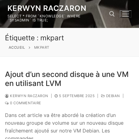
KERWYN RACZARON
SELECT * FROM `KNOWLEDGE` WHERE
`SYSADMIN` IS TRUE;
Étiquette :
mkpart
ACCUEIL
MKPART
Ajout d’un second disque à une VM
en utilisant LVM
KERWYN RACZARON
|
5 SEPTEMBRE 2025
|
DEBIAN
|
0 COMMENTAIRE
Dans cet article va être abordé la création d’un
nouveau groupe de volume sur un nouveau disque
fraîchement ajouté sur notre VM Debian. Les
commandes…