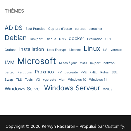
THÈMES
AD DS
Best Practice
Capture d'écran
certbot
container
Debian
docker
Diskpart
Disque
DNS
Evaluation
GPT
Linux
Installation
Grafana
Let's Encrypt
Licence
LV
lvcreate
Microsoft
LVM
Mises à jour
mkfs
mkpart
network
Proxmox
parted
Partitions
PV
pvcreate
PVE
RHEL
Rufus
SSL
Swap
TLS
Tools
VG
vgcreate
vlan
Windows 10
Windows 11
Windows Serveur
Windows Server
WSUS
Copyright © 2026 Kerwyn Raczaron – Propulsé par
Customify
.