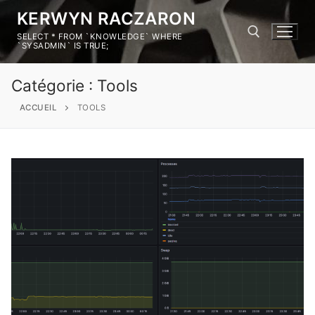
KERWYN RACZARON
SELECT * FROM `KNOWLEDGE` WHERE
`SYSADMIN` IS TRUE;
Catégorie :
Tools
ACCUEIL
TOOLS