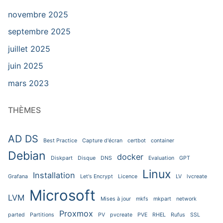
novembre 2025
septembre 2025
juillet 2025
juin 2025
mars 2023
THÈMES
AD DS
Best Practice
Capture d'écran
certbot
container
Debian
docker
Diskpart
Disque
DNS
Evaluation
GPT
Linux
Installation
Grafana
Let's Encrypt
Licence
LV
lvcreate
Microsoft
LVM
Mises à jour
mkfs
mkpart
network
Proxmox
parted
Partitions
PV
pvcreate
PVE
RHEL
Rufus
SSL