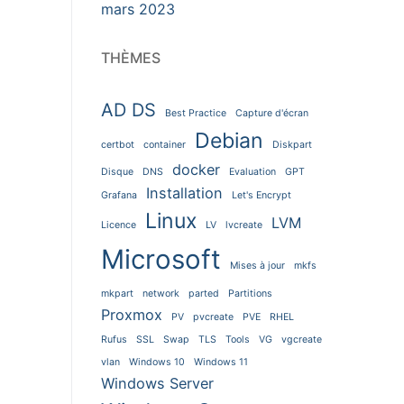
mars 2023
THÈMES
AD DS
Best Practice
Capture d'écran
Debian
certbot
container
Diskpart
docker
Disque
DNS
Evaluation
GPT
Installation
Grafana
Let's Encrypt
Linux
LVM
Licence
LV
lvcreate
Microsoft
Mises à jour
mkfs
mkpart
network
parted
Partitions
Proxmox
PV
pvcreate
PVE
RHEL
Rufus
SSL
Swap
TLS
Tools
VG
vgcreate
vlan
Windows 10
Windows 11
Windows Server