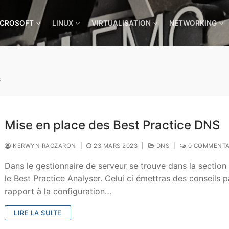
ICROSOFT
LINUX
VIRTUALISATION
NETWORKING
S
Mise en place des Best Practice DNS
KERWYN RACZARON
|
23 MARS 2023
|
DNS
|
0 COMMENTA
Dans le gestionnaire de serveur se trouve dans la sectio
le Best Practice Analyser. Celui ci émettras des conseils p
rapport à la configuration…
LIRE LA SUITE