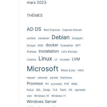
mars 2023
THÈMES
AD DS
Best Practice
Capture d'écran
Debian
certbot
container
Diskpart
docker
Disque
DNS
Evaluation
GPT
Installation
Grafana
Let's Encrypt
Linux
LVM
Licence
LV
lvcreate
Microsoft
Mises à jour
mkfs
mkpart
network
parted
Partitions
Proxmox
PV
pvcreate
PVE
RHEL
Rufus
SSL
Swap
TLS
Tools
VG
vgcreate
vlan
Windows 10
Windows 11
Windows Server