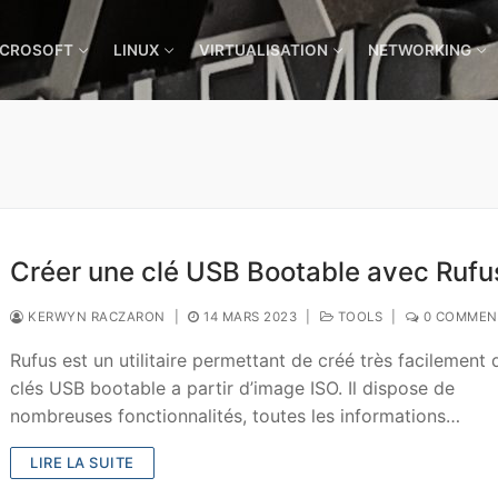
ICROSOFT
LINUX
VIRTUALISATION
NETWORKING
Créer une clé USB Bootable avec Rufu
KERWYN RACZARON
|
14 MARS 2023
|
TOOLS
|
0 COMMEN
Rufus est un utilitaire permettant de créé très facilement 
clés USB bootable a partir d’image ISO. Il dispose de
nombreuses fonctionnalités, toutes les informations…
LIRE LA SUITE