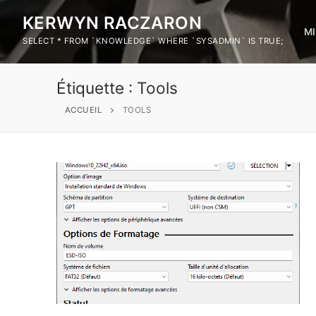
KERWYN RACZARON
M
SELECT * FROM `KNOWLEDGE` WHERE `SYSADMIN` IS TRUE;
Étiquette :
Tools
ACCUEIL
TOOLS