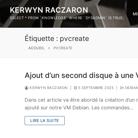
KERWYN RACZARON
M
SELECT * FROM `KNOWLEDGE` WHERE `SYSADMIN` IS TRUE;
Étiquette :
pvcreate
ACCUEIL
PVCREATE
Ajout d’un second disque à une 
KERWYN RACZARON
|
5 SEPTEMBRE 2025
|
DEBIA
Dans cet article va être abordé la création d’
ajouté sur notre VM Debian. Les commandes…
LIRE LA SUITE