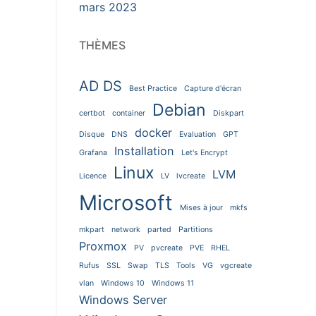
mars 2023
THÈMES
AD DS
Best Practice
Capture d'écran
Debian
certbot
container
Diskpart
docker
Disque
DNS
Evaluation
GPT
Installation
Grafana
Let's Encrypt
Linux
LVM
Licence
LV
lvcreate
Microsoft
Mises à jour
mkfs
mkpart
network
parted
Partitions
Proxmox
PV
pvcreate
PVE
RHEL
Rufus
SSL
Swap
TLS
Tools
VG
vgcreate
vlan
Windows 10
Windows 11
Windows Server