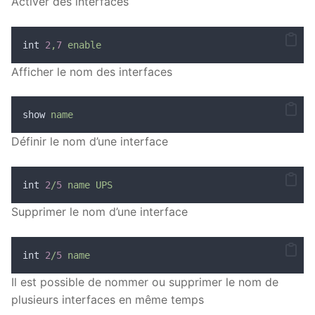
Activer des interfaces
int 
2
,
7
enable
Afficher le nom des interfaces
show 
name
Définir le nom d’une interface
int 
2
/
5
name
UPS
Supprimer le nom d’une interface
int 
2
/
5
name
Il est possible de nommer ou supprimer le nom de
plusieurs interfaces en même temps