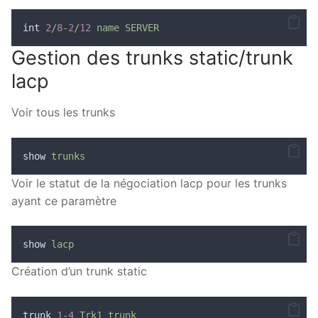
int 
2
/
8
-
2
/
12
name
SERVER
Gestion des trunks static/trunk
lacp
Voir tous les trunks
show 
trunks
Voir le statut de la négociation lacp pour les trunks
ayant ce paramètre
show 
lacp
Création d’un trunk static
trunk 
1
-
4
Trk1
trunk