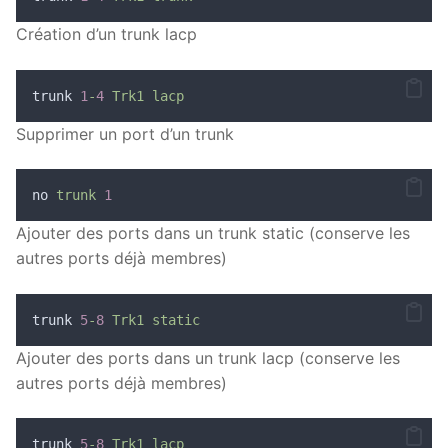
Création d’un trunk lacp
trunk 
1
-
4
Trk1
lacp
Supprimer un port d’un trunk
no 
trunk
1
Ajouter des ports dans un trunk static (conserve les
autres ports déjà membres)
trunk 
5
-
8
Trk1
static
Ajouter des ports dans un trunk lacp (conserve les
autres ports déjà membres)
trunk 
5
-
8
Trk1
lacp