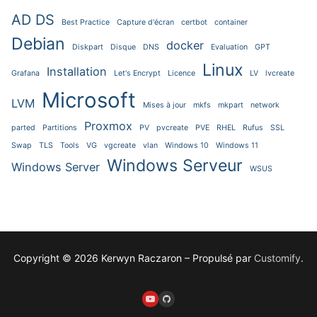
AD DS
Best Practice
Capture d'écran
certbot
container
Debian
docker
Diskpart
Disque
DNS
Evaluation
GPT
Linux
Installation
Grafana
Let's Encrypt
Licence
LV
lvcreate
Microsoft
LVM
Mises à jour
mkfs
mkpart
network
Proxmox
parted
Partitions
PV
pvcreate
PVE
RHEL
Rufus
SSL
Swap
TLS
Tools
VG
vgcreate
vlan
Windows 10
Windows 11
Windows Serveur
Windows Server
WSUS
Copyright © 2026 Kerwyn Raczaron – Propulsé par
Customify
.