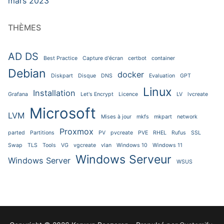
mars 2023
THÈMES
AD DS
Best Practice
Capture d'écran
certbot
container
Debian
docker
Diskpart
Disque
DNS
Evaluation
GPT
Linux
Installation
Grafana
Let's Encrypt
Licence
LV
lvcreate
Microsoft
LVM
Mises à jour
mkfs
mkpart
network
Proxmox
parted
Partitions
PV
pvcreate
PVE
RHEL
Rufus
SSL
Swap
TLS
Tools
VG
vgcreate
vlan
Windows 10
Windows 11
Windows Serveur
Windows Server
WSUS